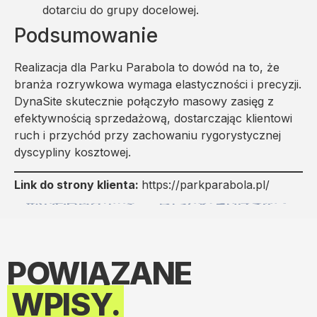
dotarciu do grupy docelowej.
Podsumowanie
Realizacja dla Parku Parabola to dowód na to, że
branża rozrywkowa wymaga elastyczności i precyzji.
DynaSite skutecznie połączyło masowy zasięg z
efektywnością sprzedażową, dostarczając klientowi
ruch i przychód przy zachowaniu rygorystycznej
dyscypliny kosztowej.
Link do strony klienta:
https://parkparabola.pl/
POPRZEDNI
NASTĘPNY
Wooden Castle – od wizji twórców do udanej kampanii crowdfundingowej
Black Friday z ROAS 20x: jak wygenerowaliśmy ogromny zysk dla marki TYGU?
POWIĄZANE
WPISY.