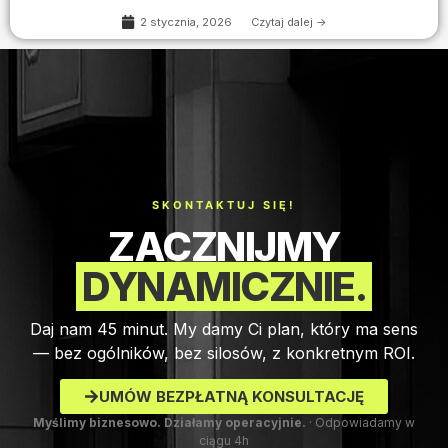
2 stycznia, 2026
Czytaj dalej ->
SKONTAKTUJ SIĘ!
ZACZNIJMY
DYNAMICZNIE.
Daj nam 45 minut. My damy Ci plan, który ma sens
— bez ogólników, bez silosów, z konkretnym ROI.
UMÓW BEZPŁATNĄ KONSULTACJĘ
Myślimy biznesowo. Działamy operacyjnie.
· Odpowiadamy w
ciągu 4h