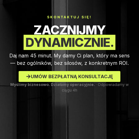
SKONTAKTUJ SIĘ!
ZACZNIJMY
DYNAMICZNIE.
Daj nam 45 minut. My damy Ci plan, który ma sens
— bez ogólników, bez silosów, z konkretnym ROI.
UMÓW BEZPŁATNĄ KONSULTACJĘ
Myślimy biznesowo. Działamy operacyjnie.
· Odpowiadamy w
ciągu 4h