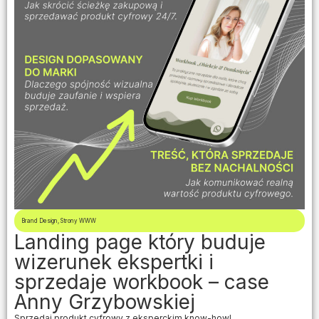
Brand Design
,
Strony WWW
Landing page który buduje
wizerunek ekspertki i
sprzedaje workbook – case
Anny Grzybowskiej
Sprzedaj produkt cyfrowy z eksperckim know-how!