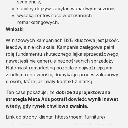
segmencie,
stabilny dopływ zapytań w martwym sezonie,
wysoką rentowność w działaniach
remarketingowych.
Wnioski
W niszowych kampaniach B2B kluczowa jest jakość
leadów, a nie ich skala. Kampania zasięgowa pełni
rolę fundamentu skutecznego lejka sprzedażowego,
nawet jeśli nie generuje bezpośrednich sprzedaży.
Natomiast remarketing pozostaje najważniejszym
źródłem rentowności, domykając proces zakupowy
u osób, które już miały kontakt z marką.
Ten case pokazuje, że
dobrze zaprojektowana
strategia Meta Ads potrafi dowieźć wyniki nawet
wtedy, gdy rynek chwilowo zwalnia
.
Link do strony klienta:
https://noemi.furniture/
POPRZEDNI
NASTĘPNY
Black Friday z ROAS 20x: jak wygenerowaliśmy ogromny zysk dla marki TYGU?
56 telefonów od klientów w 3 miesiące – leady sprzedażowe dla kancelarii prawnej