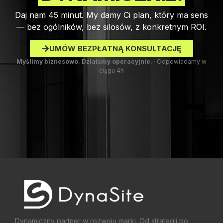
Daj nam 45 minut. My damy Ci plan, który ma sens
— bez ogólników, bez silosów, z konkretnym ROI.
UMÓW BEZPŁATNĄ KONSULTACJĘ
Myślimy biznesowo. Działamy operacyjnie.
· Odpowiadamy w
ciągu 4h
Dynamiczny partner w rozwoju marki. Od strategii po