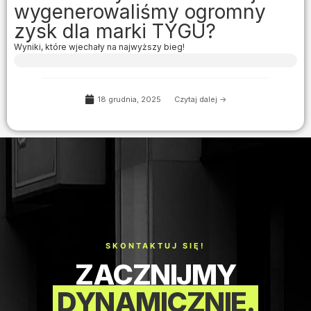
wygenerowaliśmy ogromny
zysk dla marki TYGU?
Wyniki, które wjechały na najwyższy bieg!
18 grudnia, 2025
Czytaj dalej ->
SKONTAKTUJ SIĘ!
ZACZNIJMY
DYNAMICZNIE.