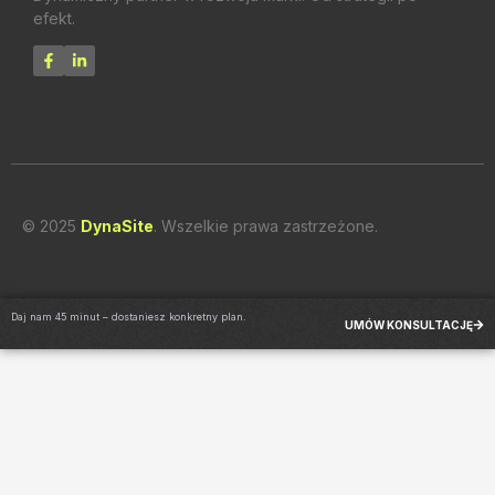
efekt.
© 2025
DynaSite
. Wszelkie prawa zastrzeżone.
Daj nam 45 minut – dostaniesz konkretny plan.
UMÓW KONSULTACJĘ