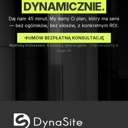
DYNAMICZNIE.
Daj nam 45 minut. My damy Ci plan, który ma sens
— bez ogólników, bez silosów, z konkretnym ROI.
UMÓW BEZPŁATNĄ KONSULTACJĘ
Myślimy biznesowo. Działamy operacyjnie.
· Odpowiadamy w
ciągu 4h