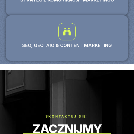
SEO, GEO, AIO & CONTENT MARKETING
SKONTAKTUJ SIĘ!
ZACZNIJMY