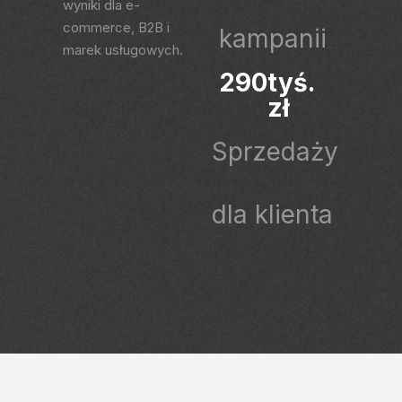
wyniki dla e-
commerce, B2B i
kampanii
marek usługowych.
290
tyś. 
zł 
Sprzedaży
dla klienta